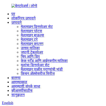
घर
लोकप्रिय उत्पादने
उत्पादने
मेलामाइन डिनरवेअर सेट
मेलामाइन प्लेट्स
मेलामाइन बाऊल्स
मेलामाइन ट्रे
मेलामाइन कप/मग
उत्सव मालिका
जपानी टेबलवेअर
चिप आणि डिप
केक स्टँड आणि आईस्क्रीम मालिका
मुलांचा डिनरवेअर सेट
मेलामाइन पाळीव प्राण्यांची भांडी
किचन ॲक्सेसरीज सिरीज
बातम्या
आमच्याबद्दल
आमच्याशी संपर्क साधा
व्हीआयपींसाठीच
सानुकूलन
English