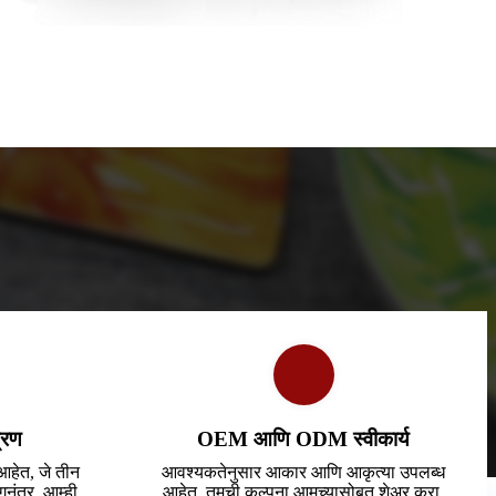
्रण
OEM आणि ODM स्वीकार्य
आहेत, जे तीन
आवश्यकतेनुसार आकार आणि आकृत्या उपलब्ध
नंतर, आम्ही
आहेत. तुमची कल्पना आमच्यासोबत शेअर करा,