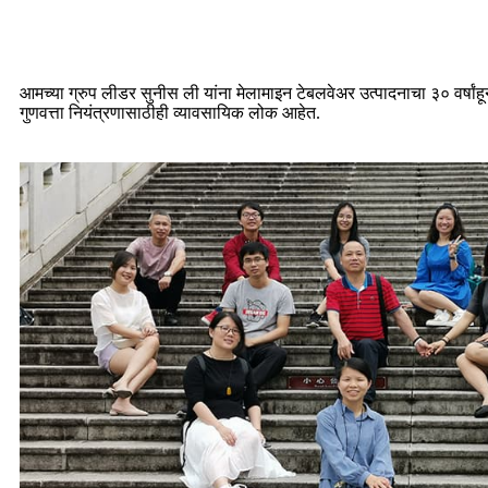
आमच्या ग्रुप लीडर सुनीस ली यांना मेलामाइन टेबलवेअर उत्पादनाचा ३० वर्ष
गुणवत्ता नियंत्रणासाठीही व्यावसायिक लोक आहेत.