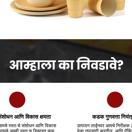
आम्हाला का निवडावे?
ंशोधन आणि विकास क्षमता
कडक गुणवत्ता नियंत
आमचे स्वतःचे संशोधन आणि विकास
उत्पादन लाईनवर आमचे निरीक्षक 
 त्यामुळे आम्ही स्वतःच डिझाइन करू
वेळा तपासणी करतील. आणि पॅकिंग