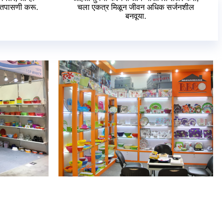
 तपासणी करू.
चला एकत्र मिळून जीवन अधिक सर्जनशील
बनवूया.