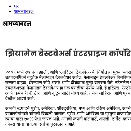
घर
आमच्याबद्दल
आमच्याबद्दल
झियामेन बेस्टवेअर्स एंटरप्राइज कॉर्प
२००१ मध्ये स्थापना झाली, आणि प्लास्टिक टेबलवेअरची निर्यात हा मुख्य व्यवसा
उत्पादनांपैकी बहुतेक मेलामाइन टेबलवेअर आहेत. मेलामाइन टेबलवेअर बिनविषा
उष्णता वाहक, धरण्यास सोपे असते आणि दीर्घकाळ पुन्हा वापरता येते. स्टेनले
टेबलवेअरला मेलामाइन टेबलवेअर हा एक पसंतीचा पर्याय आहे. हे हॉटेल्स, रेस्टॉरंट
आणि कर्मचारी कॅन्टीन, आणि कुटुंबांसाठी योग्य आहे, तसेच जाहिरात आणि प्रचा
देखील आदर्श आहे.
आमची उत्पादने युरोप, अमेरिका, ऑस्ट्रेलिया, मध्य आणि दक्षिण अमेरिका, आ
बाजारपेठांमध्ये चांगली विकली जातात. युरोप आणि अमेरिका या प्रमुख बाजारपेठा 
त्यांचा वाटा ७०% पेक्षा जास्त आहे. आमची कंपनी वॉलमार्ट, आल्डी, टार्गेट, कॉस
कोल्स यांना चांगल्या दर्जाचा पुरवठादार आहे.