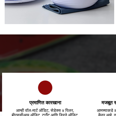
प्रमाणित कारखाना
मजबूत स
आम्ही वॉल-मार्ट ऑडिट, सेडेक्स ४ पिलर,
आमच्याकडे 
बीएससीआय ऑडिट, टार्गेट आणि डिस्ने ऑडिट,
केंद्र आहे,