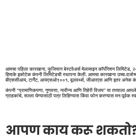
आमचा पहिला कारखाना, फुजियान बेस्टवेअर्स मेलामाइन कॉर्पोरेशन लिमिटेड, २
हिमाके इकोटेक कंपनी लिमिटेडची स्थापना केली. आमचा कारखाना उच्च-दर्जाच्या प
बीएससीआय, टार्गेट, आयएसओ९००१, वूलवर्थ्स, जीआरएस आणि इतर अनेक कंपन्यां
कंपनी “प्रामाणिकपणा, गुणवत्ता, नावीन्य आणि तिहेरी विजय” या तत्त्वाला आपले 
ग्राहकांचे, सल्ला घेण्यासाठी पत्र लिहिण्यास किंवा फोन करण्यास मनःपूर्वक स
आपण काय करू शकतो