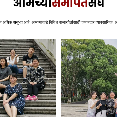
आमच्या
समर्पित
संघ
ांहून अधिक अनुभव आहे. आमच्याकडे विविध बाजारपेठांसाठी जबाबदार व्यावसायिक,