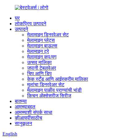
घर
लोकप्रिय उत्पादने
उत्पादने
मेलामाइन डिनरवेअर सेट
मेलामाइन प्लेट्स
मेलामाइन बाऊल्स
मेलामाइन ट्रे
मेलामाइन कप/मग
उत्सव मालिका
जपानी टेबलवेअर
चिप आणि डिप
केक स्टँड आणि आईस्क्रीम मालिका
मुलांचा डिनरवेअर सेट
मेलामाइन पाळीव प्राण्यांची भांडी
किचन ॲक्सेसरीज सिरीज
बातम्या
आमच्याबद्दल
आमच्याशी संपर्क साधा
व्हीआयपींसाठीच
सानुकूलन
English