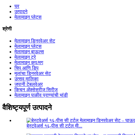
घर
उत्पादने
मेलामाइन प्लेट्स
श्रेणी
मेलामाइन डिनरवेअर सेट
मेलामाइन प्लेट्स
मेलामाइन बाऊल्स
मेलामाइन ट्रे
मेलामाइन कप/मग
चिप आणि डिप
मुलांचा डिनरवेअर सेट
उत्सव मालिका
जपानी टेबलवेअर
किचन ॲक्सेसरीज सिरीज
मेलामाइन पाळीव प्राण्यांची भांडी
वैशिष्ट्यपूर्ण उत्पादने
बेस्टवेअर्स १६-पीस सी टर्टल मी...