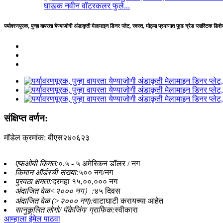
घाऊक नवीन वॉटरकलर फुले...
पर्यावरणपूरक, पुन्हा वापरता येण्याजोगी अंडाकृती मेलामाइन डिनर प्लेट, स्वस्त, मोठ्या प्रमाणात फूड ग्रेड प्लास्टिक डि
संक्षिप्त वर्णन:
मॉडेल क्रमांक: बीएस२४०६२३
एफओबी किंमत:
०.५ - ५ अमेरिकन डॉलर / नग
किमान ऑर्डरची संख्या:
५०० नग/नग
पुरवठा क्षमता:
दरमहा १५,००,००० नग
अंदाजित वेळ<२००० नग）:
४५ दिवस
अंदाजित वेळ (>२००० नग):
वाटाघाटी करायच्या आहेत
सानुकूलित लोगो/ पॅकेजिंग/ ग्राफिक:
स्वीकारा
आम्हाला ईमेल पाठवा