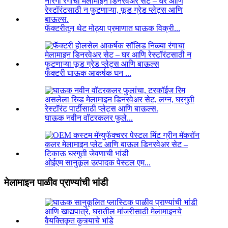
फॅक्टरीतून थेट मोठ्या प्रमाणात घाऊक विक्री...
फॅक्टरी घाऊक आकर्षक घन ...
घाऊक नवीन वॉटरकलर फुले...
ओईएम सानुकूल उत्पादक पेस्टल एम...
मेलामाइन पाळीव प्राण्यांची भांडी