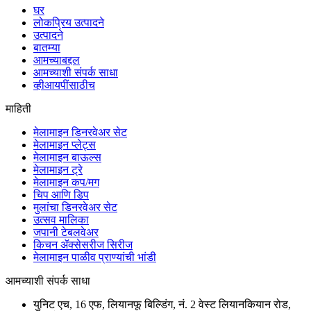
घर
लोकप्रिय उत्पादने
उत्पादने
बातम्या
आमच्याबद्दल
आमच्याशी संपर्क साधा
व्हीआयपींसाठीच
माहिती
मेलामाइन डिनरवेअर सेट
मेलामाइन प्लेट्स
मेलामाइन बाऊल्स
मेलामाइन ट्रे
मेलामाइन कप/मग
चिप आणि डिप
मुलांचा डिनरवेअर सेट
उत्सव मालिका
जपानी टेबलवेअर
किचन ॲक्सेसरीज सिरीज
मेलामाइन पाळीव प्राण्यांची भांडी
आमच्याशी संपर्क साधा
युनिट एच, 16 एफ, लियानफू बिल्डिंग, नं. 2 वेस्ट लियानकियान रोड,