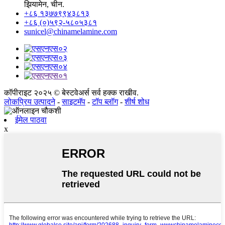
झियामेन, चीन.
+८६ १३७७९९४३८१३
+८६ (०)५९२-५८०५३८१
sunicel@chinamelamine.com
कॉपीराइट २०२५ © बेस्टवेअर्स सर्व हक्क राखीव.
लोकप्रिय उत्पादने
-
साइटमॅप
-
टॉप ब्लॉग
-
शीर्ष शोध
ईमेल पाठवा
x