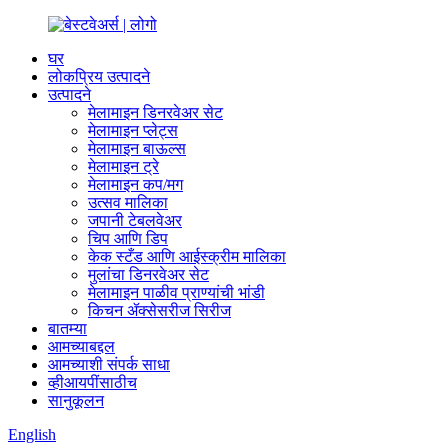
घर
लोकप्रिय उत्पादने
उत्पादने
मेलामाइन डिनरवेअर सेट
मेलामाइन प्लेट्स
मेलामाइन बाऊल्स
मेलामाइन ट्रे
मेलामाइन कप/मग
उत्सव मालिका
जपानी टेबलवेअर
चिप आणि डिप
केक स्टँड आणि आईस्क्रीम मालिका
मुलांचा डिनरवेअर सेट
मेलामाइन पाळीव प्राण्यांची भांडी
किचन ॲक्सेसरीज सिरीज
बातम्या
आमच्याबद्दल
आमच्याशी संपर्क साधा
व्हीआयपींसाठीच
सानुकूलन
English